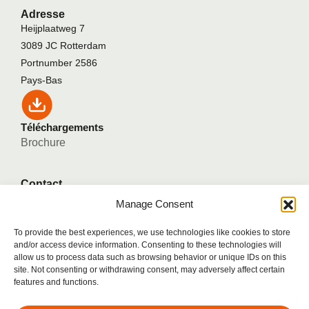
Adresse
Heijplaatweg 7
3089 JC Rotterdam
Portnumber 2586
Pays-Bas
Téléchargements
Brochure
Contact
Tél: +31(0)88 113 30 90
Manage Consent
Télécopie : +31(0)88 113 30 91
info@shoretension.com
To provide the best experiences, we use technologies like cookies to store
and/or access device information. Consenting to these technologies will
allow us to process data such as browsing behavior or unique IDs on this
site. Not consenting or withdrawing consent, may adversely affect certain
Cookies
features and functions.